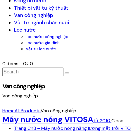
Đồng hồ nước
Thiết bị vật tư kỹ thuật
Van công nghiệp
Vật tư ngành chăn nuôi
Lọc nước
Lọc nước công nghiệp
Lọc nước gia đình
Vật tư lọc nước
0 items
-
0₫
0
Van công nghiệp
Van công nghiệp
Home
All Products
Van công nghiệp
Máy nước nóng VITOSA
từ 2010
Close
Trang Chủ – Máy nước nóng năng lượng mặt trời VIT