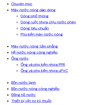
Chuyên mục
Máy nước nóng dân dụng
Dòng phổ thông
Dòng ruột nhựa chịu nước phèn
Dòng tiêu chuẩn
Phụ kiện máy nước nóng
Máy nước nóng tấm phẳng
Hệ nước nóng công nghiệp
Ống nước
Ống và phụ kiện nhựa PPR
Ống và phụ kiện nhựa uPVC
Bồn nước lạnh
Bồn nước nóng công nghiệp
Đồng hồ nước
Thiết bị vật tư kỹ thuật