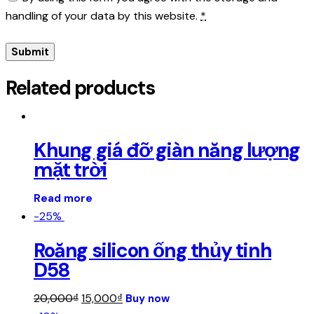
handling of your data by this website.
*
Related products
Khung giá đỡ giàn năng lượng
mặt trời
Read more
-25%
Roăng silicon ống thủy tinh
D58
Original
Current
20,000
₫
15,000
₫
Buy now