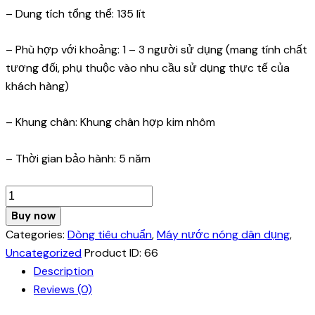
– Dung tích tổng thể: 135 lít
– Phù hợp với khoảng: 1 – 3 người sử dụng (mang tính chất
tương đối, phụ thuộc vào nhu cầu sử dụng thực tế của
khách hàng)
– Khung chân: Khung chân hợp kim nhôm
– Thời gian bảo hành: 5 năm
Máy
nước
Buy now
nóng
Categories:
Dòng tiêu chuẩn
,
Máy nước nóng dân dụng
,
năng
Uncategorized
Product ID:
66
lượng
Description
mặt
Reviews (0)
trời