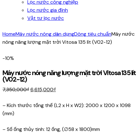
Lọc nước công nghiệp
Lọc nước gia đình
Vật tư lọc nước
Home
Máy nước nóng dân dụng
Dòng tiêu chuẩn
Máy nước
nóng năng lượng mặt trời Vitosa 135 lít (V02-12)
-10%
Máy nước nóng năng lượng mặt trời Vitosa 135 lít
(V02-12)
Original
Current
7,350,000
₫
6,615,000
₫
price
price
was:
is:
– Kích thước tổng thể (L2 x H x W2): 2000 x 1200 x 1098
7,350,000₫.
6,615,000₫.
(mm)
– Số ống thủy tinh: 12 ống, (∅58 x 1800)mm