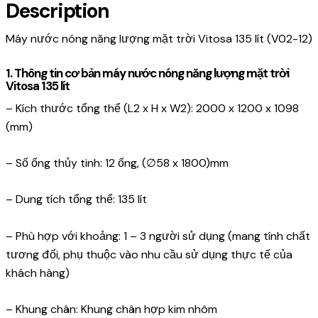
Description
Vitosa
135
Máy nước nóng năng lượng mặt trời Vitosa 135 lít (V02-12)
lít
(V02-
1. Thông tin cơ bản máy nước nóng năng lượng mặt trời
12)
Vitosa 135 lít
quantity
– Kích thước tổng thể (L2 x H x W2): 2000 x 1200 x 1098
(mm)
– Số ống thủy tinh: 12 ống, (∅58 x 1800)mm
– Dung tích tổng thể: 135 lít
– Phù hợp với khoảng: 1 – 3 người sử dụng (mang tính chất
tương đối, phụ thuộc vào nhu cầu sử dụng thực tế của
khách hàng)
– Khung chân: Khung chân hợp kim nhôm