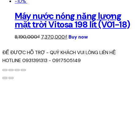
price
price
-10%
was:
is:
Máy nước nóng năng lượng
20,000₫.
15,000₫.
mặt trời Vitosa 198 lít (V01-18)
Original
Current
8,190,000
₫
7,370,000
₫
Buy now
price
price
was:
is:
ĐỂ ĐƯỢC HỖ TRỢ - QUÝ KHÁCH VUI LÒNG LIÊN HỆ
8,190,000₫.
7,370,000₫.
HOTLINE 0931391313 - 0917505149