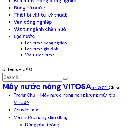
Bồn nước nóng công nghiệp
Đồng hồ nước
Thiết bị vật tư kỹ thuật
Van công nghiệp
Vật tư ngành chăn nuôi
Lọc nước
Lọc nước công nghiệp
Lọc nước gia đình
Vật tư lọc nước
0 items
-
0₫
0
Máy nước nóng VITOSA
từ 2010
Close
Trang Chủ – Máy nước nóng năng lượng mặt trời
VITOSA
Chuyên mục
Máy nước nóng dân dụng
Dòng phổ thông